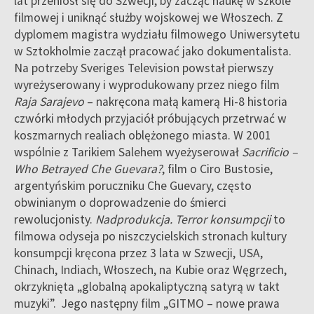
lat przeniósł się do Szwecji, by zacząć naukę w szkole
filmowej i uniknąć służby wojskowej we Włoszech. Z
dyplomem magistra wydziału filmowego Uniwersytetu
w Sztokholmie zaczął pracować jako dokumentalista.
Na potrzeby Sveriges Television powstał pierwszy
wyreżyserowany i wyprodukowany przez niego film
Raja Sarajevo
– nakręcona małą kamerą Hi-8 historia
czwórki młodych przyjaciół próbujących przetrwać w
koszmarnych realiach oblężonego miasta. W 2001
wspólnie z Tarikiem Salehem wyeżyserował
Sacrificio –
Who Betrayed Che Guevara?
, film o Ciro Bustosie,
argentyńskim poruczniku Che Guevary, często
obwinianym o doprowadzenie do śmierci
rewolucjonisty.
Nadprodukcja. Terror konsumpcji
to
filmowa odyseja po niszczycielskich stronach kultury
konsumpcji kręcona przez 3 lata w Szwecji, USA,
Chinach, Indiach, Włoszech, na Kubie oraz Węgrzech,
okrzyknięta „globalną apokaliptyczną satyrą w takt
muzyki”. Jego następny film „GITMO – nowe prawa