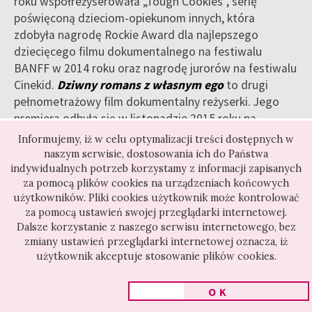
roku współreżyserowała „Tough Cookies”, serię
poświęconą dzieciom-opiekunom innych, która
zdobyła nagrodę Rockie Award dla najlepszego
dziecięcego filmu dokumentalnego na festiwalu
BANFF w 2014 roku oraz nagrodę jurorów na festiwalu
Cinekid.
Dziwny romans z własnym ego
to drugi
pełnometrażowy film dokumentalny reżyserki. Jego
premiera odbyła się w listopadzie 2015 roku na
festiwalu w Amsterdamie. Film zdobył nagrodę dla
Informujemy, iż w celu optymalizacji treści dostępnych w
najlepszego duńskiego filmu dokumentalnego oraz
naszym serwisie, dostosowania ich do Państwa
nagrodę EDA dla najlepszego filmu dokumentalnego
indywidualnych potrzeb korzystamy z informacji zapisanych
za pomocą plików cookies na urządzeniach końcowych
wyreżyserowanego przez kobietę. Ostatni film Ester
użytkowników. Pliki cookies użytkownik może kontrolować
Gould
Strike a Pose
(2016) – współreżyserowany z
za pomocą ustawień swojej przeglądarki internetowej.
Reijer Zwaan, miał swoją premierę na Berlinale w 2016
Dalsze korzystanie z naszego serwisu internetowego, bez
roku, gdzie zdobył drugą nagrodę publiczności.
zmiany ustawień przeglądarki internetowej oznacza, iż
użytkownik akceptuje stosowanie plików cookies.
OK
EVA KÜPPER