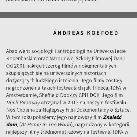
ANDREAS KOEFOED
Absolwent socjologii i antropologii na Uniwersytecie
Kopenhaskim oraz Narodowej Szkoły Filmowej Danii.
Od 2001 nakręcił szereg filmów doku­mentalnych
skupiających się na uniwersalnych historiach
dotyczących ludzkiego istnienia. Jego filmy zostały
nagrodzone na takich festiwalach jak Tribeca, IDFA w
Amsterdamie, Sheffield Doc czy CPH:DOX. Jego film
Duch Piramidy
otrzymał w 2013 na naszym festiwalu
Nos Chopina za Naj­lepszy Film Dokumentalny o Sztuce.
W tym roku pokażemy jego najnowszy film
Znaleźć
dom
, (
At Home In The World
), nagrodzony w kategorii
naj­lepszy filmy średniometrażowy na festiwalu IDFA w