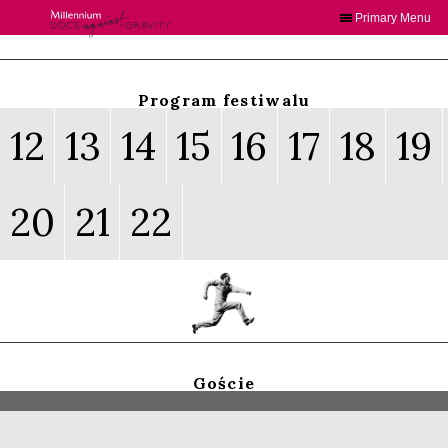
Primary Menu
Skip
to
content
Program festiwalu
12
13
14
15
16
17
18
19
20
21
22
Goście