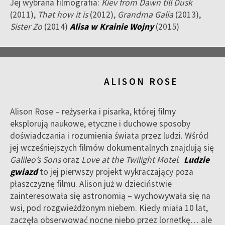
Jej wybrana filmografia:
Kiev from Dawn till Dusk
(2011),
That how it is
(2012),
Grandma Galia
(2013),
Sister Zo
(2014)
Alisa w Krainie Wojny
(2015)
ALISON ROSE
Alison Rose – reżyserka i pisarka, której filmy
eksplorują naukowe, etyczne i duchowe sposoby
doświadczania i rozumienia świata przez ludzi. Wśród
jej wcześniejszych filmów dokumentalnych znajdują się
Galileo’s Sons
oraz
Love at the Twilight Motel
.
Ludzie
gwiazd
to jej pierwszy projekt wykraczający poza
płaszczyznę filmu. Alison już w dzieciństwie
zainteresowała się astronomią – wychowywała się na
wsi, pod rozgwieżdżonym niebem. Kiedy miała 10 lat,
zaczęła obserwować nocne niebo przez lornetkę… ale