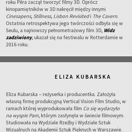
roku Pêra zaczął tworzyć filmy 3D. Oprócz
kinopamiętników w 3D nakręcił między innymi
Cinesapens
,
Stillness
,
Lisbon Revisited
i
The Cavern
.
Ostatnia retrospektywa jego twórczości odbyła się w
Seulu, a najnowszy pełnometrażowy film 3D,
Widz
zadziwiony
, ukazał się na festiwalu w Rotterdamie w
2016 roku.
ELIZA KUBARSKA
Eliza Kubarska – reżyserka i producentka. Założyła
własną firmę produkcyjną Vertical Vision Film Studio, w
ramach której wyprodukowała film
Co się wydarzyło
na wyspie Pam
, którym zasłynęła w świecie filmowym.
Studiowała na Wydziale Rzeźby i Wydziale Sztuk
Wizualnych na Akademii Sztuk Pięknych w Warszawie.