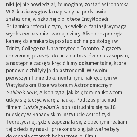
nikt jej nie powiedział, że mogłaby zostać astronomką.
W 8. klasie wygłosiła napisany na podstawie
znalezionej w szkolnej bibliotece Encyklopedii
Britannica referat o tym, jak wielkiej fantazji wymaga
wyobrażenie sobie czarnej dziury. Alison rozpoczęła
karierę dziennikarską po studiach na politologii w
Trinity College na Uniwersytecie Toronto. Z gazety
codziennej przeszła do pisania tekstów do czasopism,
a następnie zaczęła kręcić filmy dokumentalne, które
ponownie zbliżyły ją do astronomii. W swoim
pierwszym filmie dokumentalnym, nakręconym w
Watykańskim Obserwatorium Astronomicznym
Galileo’s Sons
, Alison pyta, jak księżom-naukowcom
udaje się łączyć wiarę z nauką. Podczas prac nad
filmem
Ludzie gwiazd
Alison zatrudniła się na 18
miesięcy w Kanadyjskim Instytucie Astrofizyki
Teoretycznej, gdzie zapoznała się z obecnymi realiami
tej dziedziny nauki i przekonała się, jak ważne były
dokonania czterech bohaterów jej filmu.