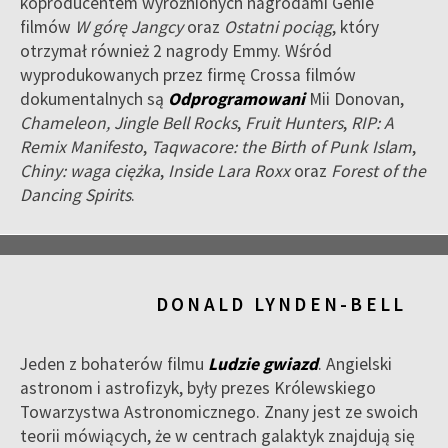
koproducentem wyróżnionych nagrodami Genie
filmów
W górę Jangcy
oraz
Ostatni pociąg
, który
otrzymał również 2 nagrody Emmy. Wśród
wyprodukowanych przez firmę Crossa filmów
dokumentalnych są
Odprogramowani
Mii Donovan,
Chameleon,
Jingle Bell Rocks
,
Fruit Hunters
,
RIP: A
Remix Manifesto
,
Taqwacore: the Birth of Punk Islam
,
Chiny: waga ciężka
,
Inside Lara Roxx
oraz
Forest of the
Dancing Spirits
.
DONALD LYNDEN-BELL
Jeden z bohaterów filmu
Ludzie gwiazd
. Angielski
astronom i astrofizyk, były prezes Królewskiego
Towarzystwa Astronomicznego. Znany jest ze swoich
teorii mówiących, że w centrach galaktyk znajdują się