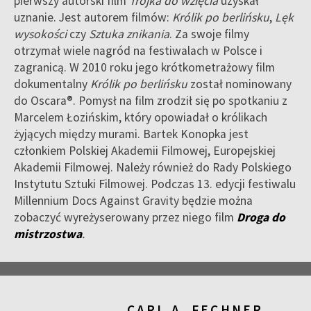
pierwszy autorski film
Trójka do wzięcia
uzyskał
uznanie. Jest autorem filmów:
Królik po berlińsku
,
Lęk
wysokości
czy
Sztuka znikania
. Za swoje filmy
otrzymał wiele nagród na festiwalach w Polsce i
zagranicą. W 2010 roku jego krótkometrażowy film
dokumentalny
Królik po berlińsku
został nominowany
do Oscara®. Pomysł na film zrodził się po spotkaniu z
Marcelem Łozińskim, który opowiadał o królikach
żyjących między murami. Bartek Konopka jest
członkiem Polskiej Akademii Filmowej, Europejskiej
Akademii Filmowej. Należy również do Rady Polskiego
Instytutu Sztuki Filmowej. Podczas 13. edycji festiwalu
Millennium Docs Against Gravity będzie można
zobaczyć wyreżyserowany przez niego film
Droga do
mistrzostwa
.
CARL A. FECHNER