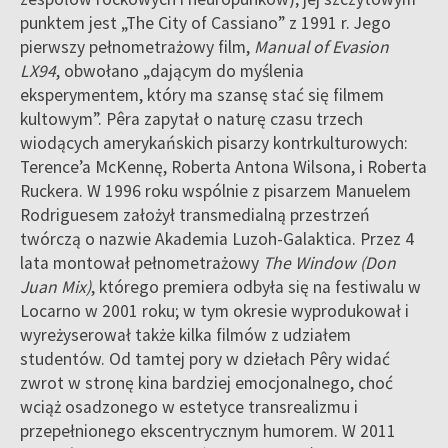
punktem jest „The City of Cassiano” z 1991 r. Jego
pierwszy pełnometrażowy film,
Manual of Evasion
LX94
, obwołano „dającym do myślenia
eksperymentem, który ma szansę stać się filmem
kultowym”. Pêra zapytał o naturę czasu trzech
wiodących amerykańskich pisarzy kontrkulturowych:
Terence’a McKennę, Roberta Antona Wilsona, i Roberta
Ruckera. W 1996 roku wspólnie z pisarzem Manuelem
Rodriguesem założył transmedialną przestrzeń
twórczą o nazwie Akademia Luzoh-Galaktica. Przez 4
lata montował pełnometrażowy
The Window (Don
Juan Mix)
, którego premiera odbyła się na festiwalu w
Locarno w 2001 roku; w tym okresie wyprodukował i
wyreżyserował także kilka filmów z udziałem
studentów. Od tamtej pory w dziełach Pêry widać
zwrot w stronę kina bardziej emocjonalnego, choć
wciąż osadzonego w estetyce transrealizmu i
przepełnionego ekscentrycznym humorem. W 2011