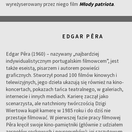
wyreżyserowany przez niego film
Młody patriota
.
EDGAR PÊRA
Edgar Pêra (1960) – nazywany „najbardziej
indywidualistycznym portugalskim filmowcem”, jest
także eseistą, pisarzem i autorem powieści
graficznych. Stworzył ponad 100 filmów kinowych i
telewizyjnych, jego dzieła ukazują się również na kino-
koncertach, pokazach tańca teatralnego, w galeriach,
internecie i innych mediach. Karierę zaczął jako
scenarzysta, ale natchniony twórczością Dzigi
Wiertowa kupił kamerę w 1985 roku i do dziś nie
przestaje filmować. W pierwszej fazie pracy filmowej
Pêra kręcił swoje kino-pamiętniki (głównie z udziałem
zespołów rockowych i neuropunków); jej szczytowym