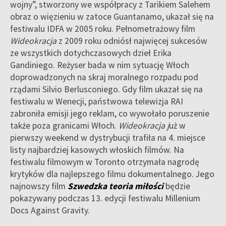
wojny”, stworzony we współpracy z Tarikiem Salehem
obraz o więzieniu w zatoce Guantanamo, ukazał się na
festiwalu IDFA w 2005 roku. Pełnometrażowy film
Wideokracja
z 2009 roku odniósł najwięcej sukcesów
ze wszystkich dotychczasowych dzieł Erika
Gandiniego. Reżyser bada w nim sytuację Włoch
doprowadzonych na skraj moralnego rozpadu pod
rządami Silvio Berlusconiego. Gdy film ukazał się na
festiwalu w Wenecji, państwowa telewizja RAI
zabroniła emisji jego reklam, co wywołało poruszenie
także poza granicami Włoch.
Wideokracja j
uż w
pierwszy weekend w dystrybucji trafiła na 4. miejsce
listy najbardziej kasowych włoskich filmów. Na
festiwalu filmowym w Toronto otrzymała nagrodę
krytyków dla najlepszego filmu dokumentalnego. Jego
najnowszy film
Szwedzka teoria miłości
będzie
pokazywany podczas 13. edycji festiwalu Millenium
Docs Against Gravity.