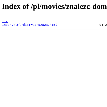
Index of /pl/movies/znalezc-dom
../
index.html?dist=warszawa.html