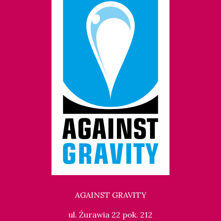
AGAINST GRAVITY
ul. Żurawia 22 pok. 212