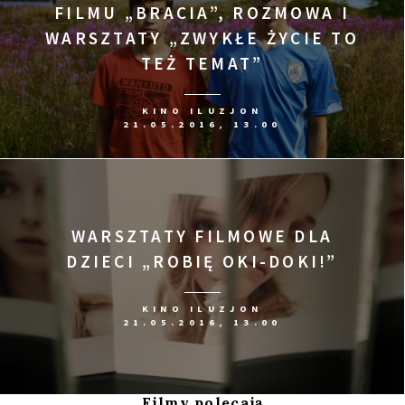
FILMU „BRACIA”, ROZMOWA I
WARSZTATY „ZWYKŁE ŻYCIE TO
TEŻ TEMAT”
KINO ILUZJON
21.05.2016, 13.00
WARSZTATY FILMOWE DLA
DZIECI „ROBIĘ OKI-DOKI!”
KINO ILUZJON
21.05.2016, 13.00
Filmy polecają