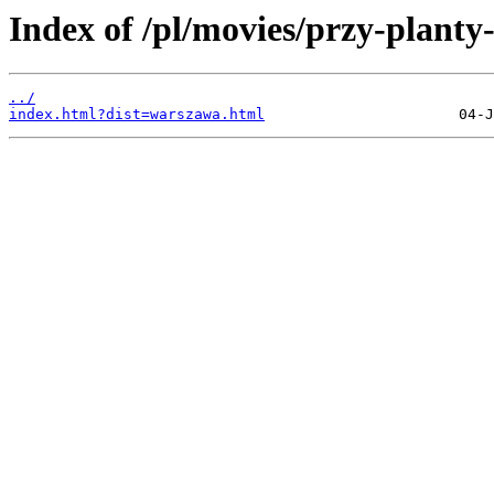
Index of /pl/movies/przy-planty
../
index.html?dist=warszawa.html