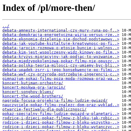
Index of /pl/more-then/
../
debata-amnesty-international-czy-mury-runa-po-f..>
debata-demokracja-energetyczna-wizja-versus-rze..>
debata-ekonomia-dzielenia-sie-dochod-podstawowy..>
debata-jak-youtube-ksztaltuje-kreatywnosc-po-fi..>
debata-jarocin-rozmowa-o-etosie-buncie-i-wolnos..>
debata-kim-jest-wspolczesny-widz-kinowy-po-film..>
debata-kryzys-migracyjny-jak-podjac-to-wyzwanie..>
debata-miedzypokoleniowa-pokaz-filmu-nie-opuszc..>
debata-polska-teoria-milosci-czy-umiemy-byc-bli..>
debata-upadek-zsrr-i-jego-konsekwencje-po-filmi..>
debata-wwf-czy-przyroda-potrzebuje-ingerencji-c..>
gimnazjum-pokaz-filmu-poza-moda-rozmowa-oraz-wa..>
koncert-kutiman-orchestra/
koncert-moskwa-gra-jarocin/
koncert-songhoy-blues/
koncert-the-wood-brothers/
nagroda-focusa-projekcja-filmu-ludzie-gwiazd/
nauczyciele-pokaz-filmu-znalezc-dom-oraz-wyklad..>
otwarcie-festiwalu-dla-publicznosci/
pokaz-specjalny-filmu-ludzie-gwiazd-w-planetari..>
rodzice-i-dzieci-pokaz-filmow-z-bloku-jak-robic..>
rodzice-i-dzieci-pokaz-filmow-z-bloku-wszystko-..>
rodzice-i-dzieci-pokaz-filmow-z-bloku-wytanczyc..>