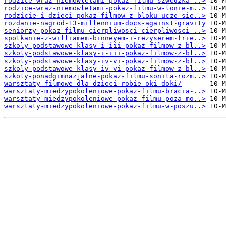
rodzice-wraz-niemowletami-pokaz-filmu-szwedzka-..>
rodzice-wraz-niemowletami-pokaz-filmu-w-lonie-m..>
rodzicie-i-dzieci-pokaz-filmow-z-bloku-ucze-sie..>
rozdanie-nagrod-13-millennium-docs-against-gravity
seniorzy-pokaz-filmu-cierpliwosci-cierpliwosci-..>
spotkanie-z-williamem-binneyem-i-rezyserem-frie..>
szkoly-podstawowe-klasy-i-iii-pokaz-filmow-z-bl..>
szkoly-podstawowe-klasy-i-iii-pokaz-filmow-z-bl..>
szkoly-podstawowe-klasy-iv-vi-pokaz-filmow-z-bl..>
szkoly-podstawowe-klasy-iv-vi-pokaz-filmow-z-bl..>
szkoly-ponadgimnazjalne-pokaz-filmu-sonita-rozm..>
warsztaty-filmowe-dla-dzieci-robie-oki-doki/
warsztaty-miedzypokoleniowe-pokaz-filmu-bracia-..>
warsztaty-miedzypokoleniowe-pokaz-filmu-poza-mo..>
warsztaty-miedzypokoleniowe-pokaz-filmu-w-poszu..>