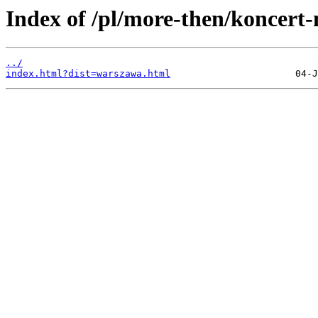
Index of /pl/more-then/koncert
../
index.html?dist=warszawa.html