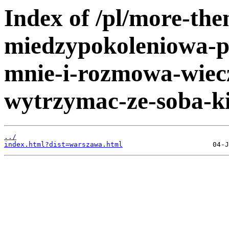
Index of /pl/more-the
miedzypokoleniowa-po
mnie-i-rozmowa-wiecz
wytrzymac-ze-soba-kil
../
index.html?dist=warszawa.html