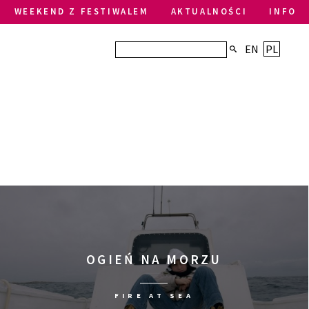
WEEKEND Z FESTIWALEM
AKTUALNOŚCI
INFO
EN
PL
OGIEŃ NA MORZU
FIRE AT SEA