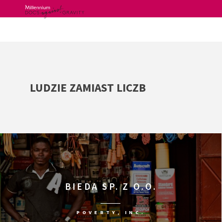
Skip
to
content
LUDZIE ZAMIAST LICZB
BIEDA SP. Z O.O.
POVERTY, INC.