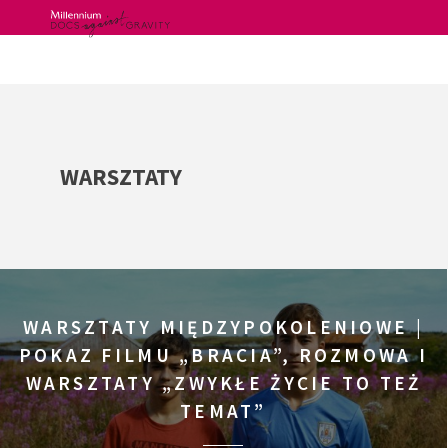
Skip
to
content
WARSZTATY
WARSZTATY MIĘDZYPOKOLENIOWE |
POKAZ FILMU „BRACIA”, ROZMOWA I
WARSZTATY „ZWYKŁE ŻYCIE TO TEŻ
TEMAT”