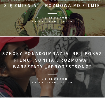
SIĘ ZMIENIA” I ROZMOWA PO FILMIE
KINO ILUZJON
18.05.2016, 10.00
SZKOŁY PONADGIMNAZJALNE | POKAZ
FILMU „SONITA”, ROZMOWA I
WARSZTATY „#PROTESTSONG”
KINO ILUZJON
13.05.2016, 11.00