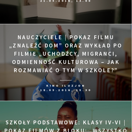
21.05.2016, 13.00
NAUCZYCIELE | POKAZ FILMU
„ZNALEŹĆ DOM” ORAZ WYKŁAD PO
FILMIE „UCHODŹCY, MIGRANCI,
ODMIENNOŚĆ KULTUROWA – JAK
ROZMAWIAĆ O TYM W SZKOLE?”
KINO ILUZJON
18.05.2016, 15.30
SZKOŁY PODSTAWOWE: KLASY IV-VI |
POKAZ FILMÓW Z BLOKU: „WSZYSTKO