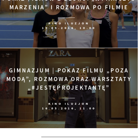
MARZENIA” I ROZMOWA PO FILMIE
KINO ILUZJON
19.05.2016, 10.00
GIMNAZJUM | POKAZ FILMU „POZA
MODĄ”, ROZMOWA ORAZ WARSZTATY
„#JESTĘPROJEKTANTĘ”
KINO ILUZJON
16.05.2016, 11.00