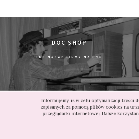
DOC SHOP
KUP NASZE FILMY NA DVD
Informujemy, iż w celu optymalizacji treści
AGAINST GRAVITY
zapisanych za pomocą plików cookies na ur
ul. Żurawia 22 pok. 212
przeglądarki internetowej. Dalsze korzysta
00-515 Warszawa
tel./fax: +48 (22) 828 10 79
kontakt@againstgravity.pl