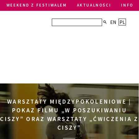
WEEKEND Z FESTIWALEM
AKTUALNOŚCI
INFO
EN
PL
WARSZTATY MIĘDZYPOKOLENIOWE |
POKAZ FILMU „W POSZUKIWANIU
CISZY” ORAZ WARSZTATY „ĆWICZENIA Z
CISZY”