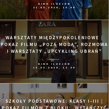
KINO ILUZJON
21.05.2016, 13.00
WARSZTATY MIĘDZYPOKOLENIOWE |
POKAZ FILMU „POZA MODĄ”, ROZMOWA
I WARSZTATY „UPCYKLING UBRAŃ”
KINO ILUZJON
15.05.2016, 12.30
SZKOŁY PODSTAWOWE: KLASY I-III |
POKAZ FILMÓW Z BLOKU: „WYTAŃCZYĆ