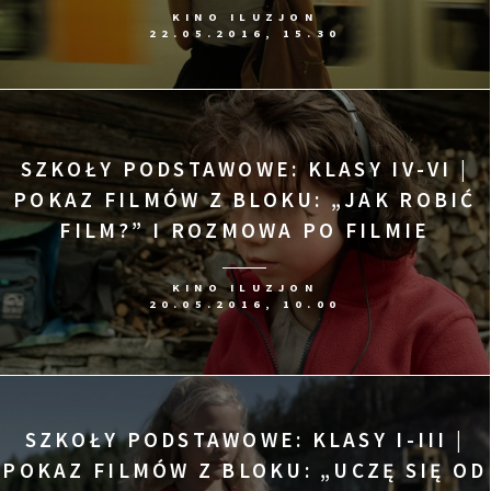
KINO ILUZJON
22.05.2016, 15.30
SZKOŁY PODSTAWOWE: KLASY IV-VI |
POKAZ FILMÓW Z BLOKU: „JAK ROBIĆ
FILM?” I ROZMOWA PO FILMIE
KINO ILUZJON
20.05.2016, 10.00
SZKOŁY PODSTAWOWE: KLASY I-III |
POKAZ FILMÓW Z BLOKU: „UCZĘ SIĘ OD