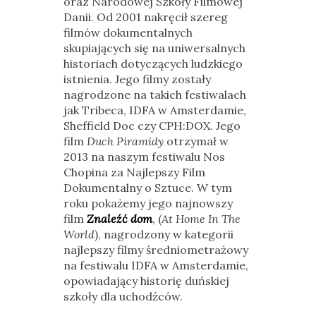
oraz Narodowej Szkoły Filmowej
Danii. Od 2001 nakręcił szereg
filmów doku­mentalnych
skupiających się na uniwersalnych
historiach dotyczących ludzkiego
istnienia. Jego filmy zostały
nagrodzone na takich festiwalach
jak Tribeca, IDFA w Amsterdamie,
Sheffield Doc czy CPH:DOX. Jego
film
Duch Piramidy
otrzymał w
2013 na naszym festiwalu Nos
Chopina za Naj­lepszy Film
Dokumentalny o Sztuce. W tym
roku pokażemy jego najnowszy
film
Znaleźć dom
, (
At Home In The
World
), nagrodzony w kategorii
naj­lepszy filmy średniometrażowy
na festiwalu IDFA w Amsterdamie,
opowiadający historię duńskiej
szkoły dla uchodźców.