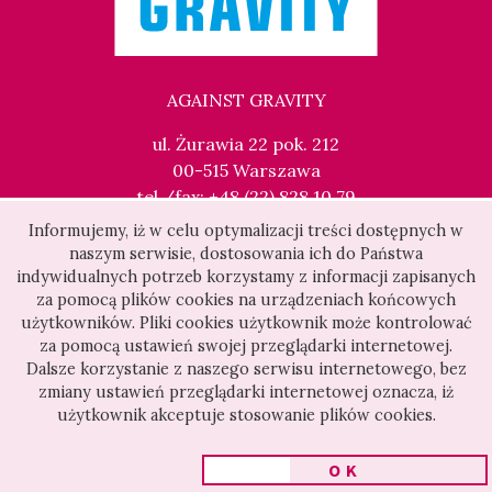
AGAINST GRAVITY
ul. Żurawia 22 pok. 212
00-515 Warszawa
tel./fax: +48 (22) 828 10 79
kontakt@againstgravity.pl
Informujemy, iż w celu optymalizacji treści dostępnych w
naszym serwisie, dostosowania ich do Państwa
indywidualnych potrzeb korzystamy z informacji zapisanych
za pomocą plików cookies na urządzeniach końcowych
użytkowników. Pliki cookies użytkownik może kontrolować
za pomocą ustawień swojej przeglądarki internetowej.
Dalsze korzystanie z naszego serwisu internetowego, bez
zmiany ustawień przeglądarki internetowej oznacza, iż
użytkownik akceptuje stosowanie plików cookies.
OK