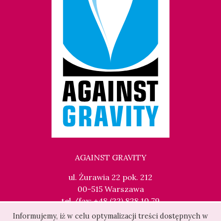
AGAINST GRAVITY
ul. Żurawia 22 pok. 212
00-515 Warszawa
tel./fax: +48 (22) 828 10 79
kontakt@againstgravity.pl
Informujemy, iż w celu optymalizacji treści dostępnych w