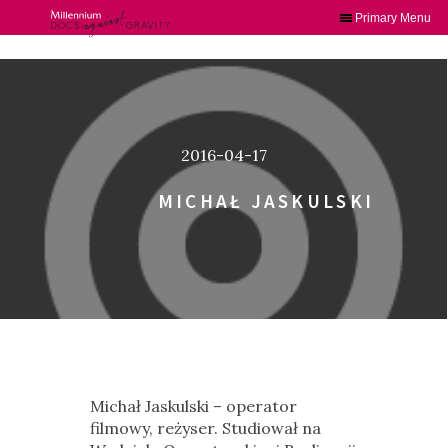
Primary Menu
Skip
to
content
2016-04-17
MICHAŁ JASKULSKI
Michał Jaskulski – operator
filmowy, reżyser. Studiował na