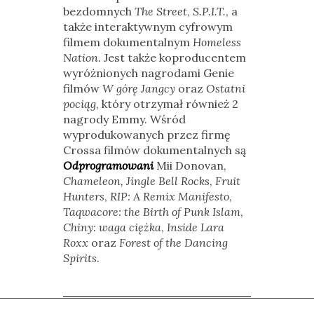
bezdomnych
The Street
,
S.P.I.T.
, a
także interaktywnym cyfrowym
filmem dokumentalnym
Homeless
Nation.
Jest także koproducentem
wyróżnionych nagrodami Genie
filmów
W górę Jangcy
oraz
Ostatni
pociąg
, który otrzymał również 2
nagrody Emmy. Wśród
wyprodukowanych przez firmę
Crossa filmów dokumentalnych są
Odprogramowani
Mii Donovan,
Chameleon,
Jingle Bell Rocks
,
Fruit
Hunters
,
RIP: A Remix Manifesto
,
Taqwacore: the Birth of Punk Islam
,
Chiny: waga ciężka
,
Inside Lara
Roxx
oraz
Forest of the Dancing
Spirits
.