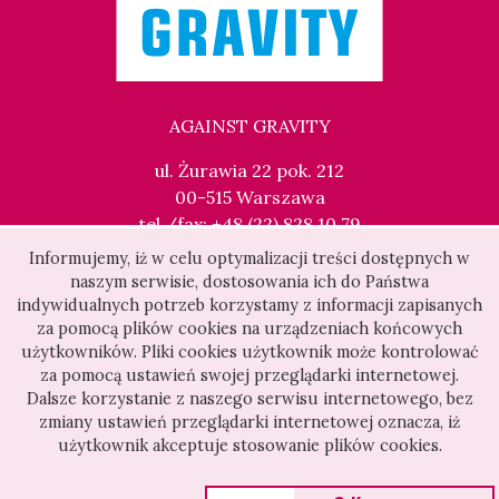
AGAINST GRAVITY
ul. Żurawia 22 pok. 212
00-515 Warszawa
tel./fax: +48 (22) 828 10 79
kontakt@againstgravity.pl
Informujemy, iż w celu optymalizacji treści dostępnych w
naszym serwisie, dostosowania ich do Państwa
indywidualnych potrzeb korzystamy z informacji zapisanych
za pomocą plików cookies na urządzeniach końcowych
użytkowników. Pliki cookies użytkownik może kontrolować
za pomocą ustawień swojej przeglądarki internetowej.
Dalsze korzystanie z naszego serwisu internetowego, bez
zmiany ustawień przeglądarki internetowej oznacza, iż
użytkownik akceptuje stosowanie plików cookies.