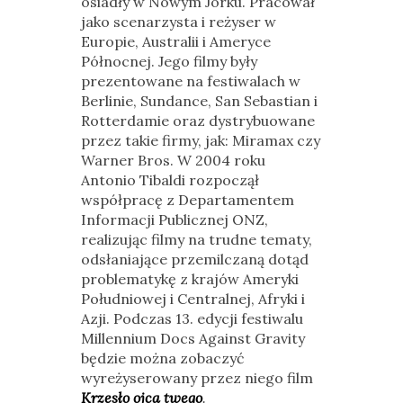
osiadły w Nowym Jorku. Pracował
jako scenarzysta i reżyser w
Europie, Australii i Ameryce
Północnej. Jego filmy były
prezentowane na festiwalach w
Berlinie, Sundance, San Sebastian i
Rotterdamie oraz dystrybuowane
przez takie firmy, jak: Miramax czy
Warner Bros. W 2004 roku
Antonio Tibaldi rozpoczął
współpracę z Departamentem
Informacji Publicznej ONZ,
realizując filmy na trudne tematy,
odsłaniające przemilczaną dotąd
problematykę z krajów Ameryki
Południowej i Centralnej, Afryki i
Azji. Podczas 13. edycji festiwalu
Millennium Docs Against Gravity
będzie można zobaczyć
wyreżyserowany przez niego film
Krzesło ojca twego
.