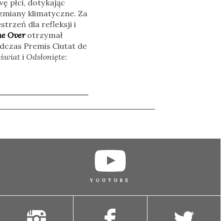
wę płci, dotykając
 zmiany klimatyczne. Za
rzeń dla refleksji i
e Over
otrzymał
dczas Premis Ciutat de
 świat
i
Odsłonięte:
YOUTUBE