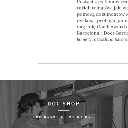
Postaci z jej filmów ce
takich tematów, jak: wo
pomocą dokumentów krea
dyskusji, próbując pom
nagrodę Gaudi Award d
Barcelona i Docs Barce
kobiety artystki w Islami
DOC SHOP
KUP NASZE FILMY NA DVD