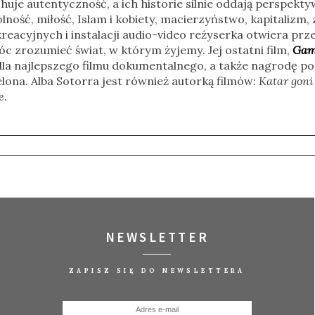
chuje autentyczność, a ich historie silnie oddają perspekty
lność, miłość, Islam i kobiety, macierzyństwo, kapitalizm,
cyjnych i instalacji audio-video reżyserka otwiera przest
óc zrozumieć świat, w którym żyjemy. Jej ostatni film,
Gam
la najlepszego filmu dokumentalnego, a także nagrodę po
lona. Alba Sotorra jest również autorką filmów:
Katar goni
e.
NEWSLETTER
ZAPISZ SIĘ DO NEWSLETTERA