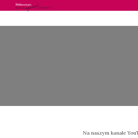
Skip
to
content
Na naszym kanale YouT