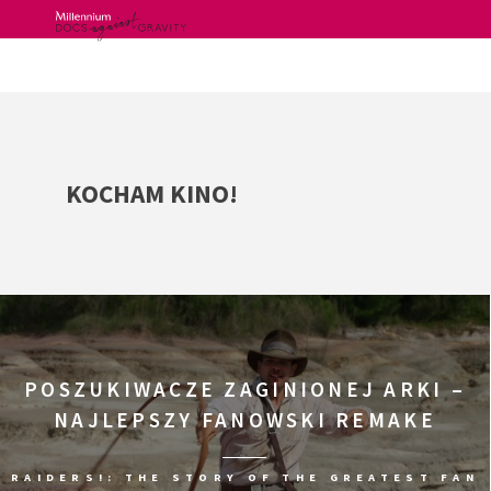
Skip
to
content
KOCHAM KINO!
POSZUKIWACZE ZAGINIONEJ ARKI –
NAJLEPSZY FANOWSKI REMAKE
RAIDERS!: THE STORY OF THE GREATEST FAN