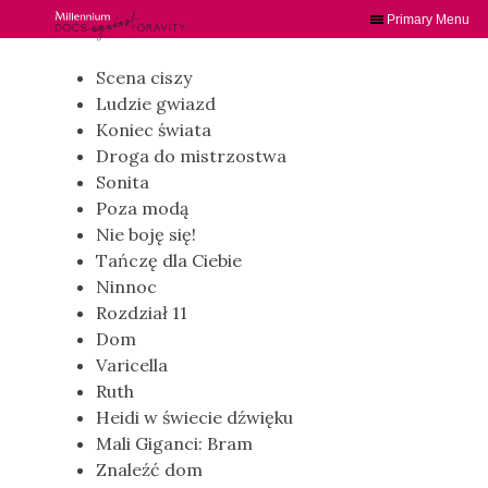
Primary Menu
Skip
to
Scena ciszy
content
Ludzie gwiazd
Koniec świata
Droga do mistrzostwa
Sonita
Poza modą
Nie boję się!
Tańczę dla Ciebie
Ninnoc
Rozdział 11
Dom
Varicella
Ruth
Heidi w świecie dźwięku
Mali Giganci: Bram
Znaleźć dom