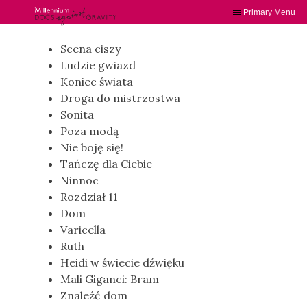
Primary Menu
Skip
to
Scena ciszy
content
Ludzie gwiazd
Koniec świata
Droga do mistrzostwa
Sonita
Poza modą
Nie boję się!
Tańczę dla Ciebie
Ninnoc
Rozdział 11
Dom
Varicella
Ruth
Heidi w świecie dźwięku
Mali Giganci: Bram
Znaleźć dom