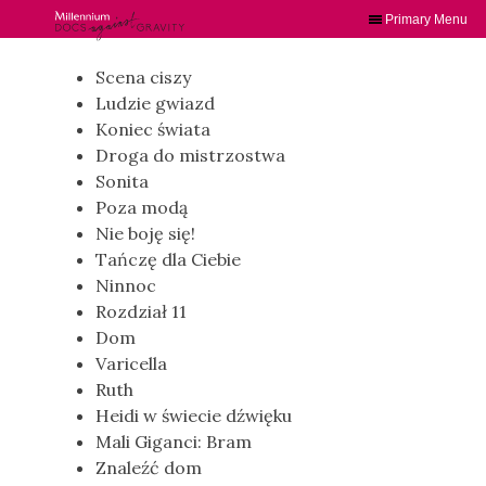
Primary Menu
Skip
to
Scena ciszy
content
Ludzie gwiazd
Koniec świata
Droga do mistrzostwa
Sonita
Poza modą
Nie boję się!
Tańczę dla Ciebie
Ninnoc
Rozdział 11
Dom
Varicella
Ruth
Heidi w świecie dźwięku
Mali Giganci: Bram
Znaleźć dom