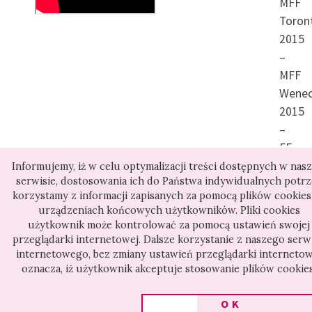
MFF
uzyskać jakąkolwiek
Toron
2015
informację. Przez morze
–
ludzi co chwila, niczym
MFF
impulsy elektryczne,
Wenec
2015
przebiegają sprzeczne
–
komunikaty – mnożą się
FF
plotki o śmierci Gorbaczowa
Sewill
Informujemy, iż w celu optymalizacji treści dostępnych w nas
serwisie, dostosowania ich do Państwa indywidualnych potrz
i Jelcyna. Gdy w
korzystamy z informacji zapisanych za pomocą plików cookies
kontrolowanej przez
urządzeniach końcowych użytkowników. Pliki cookies
użytkownik może kontrolować za pomocą ustawień swojej
sekcja:
puczystów telewizji można
przeglądarki internetowej. Dalsze korzystanie z naszego serw
Doc
internetowego, bez zmiany ustawień przeglądarki internetow
oglądać balet „Jezioro
oznacza, iż użytkownik akceptuje stosowanie plików cookies
Gala
łabędzie” (już wcześniej
OK
pokazywany przy zmianie