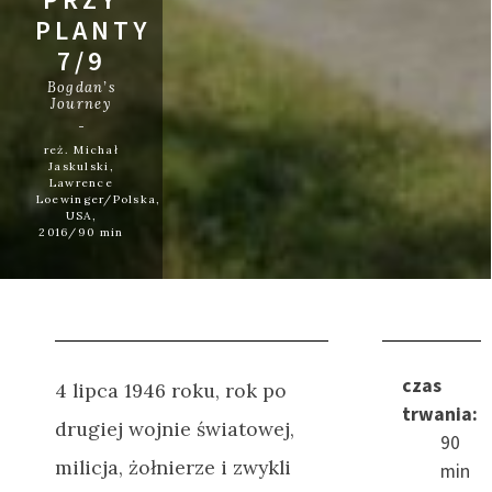
PLANTY
7/9
Bogdan’s
Journey
reż. Michał
Jaskulski,
Lawrence
Loewinger/Polska,
USA,
2016/90 min
czas
4 lipca 1946 roku, rok po
trwania:
drugiej wojnie światowej,
90
milicja, żołnierze i zwykli
min