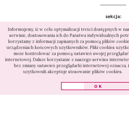
Żydami zaczyna się rodzić,
sekcja:
lecz ma też swoją cenę.
Boha
Reżyserzy filmu – polski
Informujemy, iż w celu optymalizacji treści dostępnych w n
są
serwisie, dostosowania ich do Państwa indywidualnych pot
katolik i amerykański Żyd –
korzystamy z informacji zapisanych za pomocą plików cookie
wśród
przez blisko dziesięć lat
urządzeniach końcowych użytkowników. Pliki cookies użytk
nas
może kontrolować za pomocą ustawień swojej przeglądar
realizacji filmu uczyli się
internetowej. Dalsze korzystanie z naszego serwisu internet
bez zmiany ustawień przeglądarki internetowej oznacza, i
wspólnego spojrzenia na
użytkownik akceptuje stosowanie plików cookies.
historię pogromu. W 70.
OK
rocznicę tragedii
Inne filmy z sekcji
przedstawiają widzom
historię o tym, jak wiele
może się zmienić między
ludźmi, gdy nawet