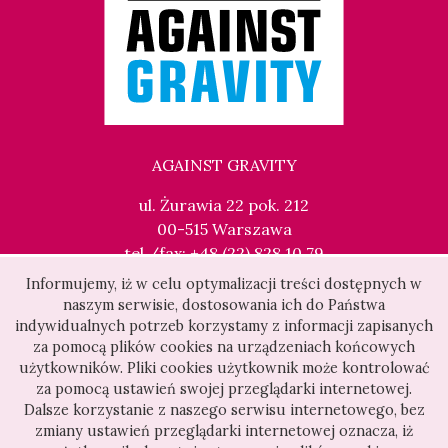
AGAINST GRAVITY
ul. Żurawia 22 pok. 212
00-515 Warszawa
tel./fax: +48 (22) 828 10 79
kontakt@againstgravity.pl
Informujemy, iż w celu optymalizacji treści dostępnych w
naszym serwisie, dostosowania ich do Państwa
indywidualnych potrzeb korzystamy z informacji zapisanych
za pomocą plików cookies na urządzeniach końcowych
użytkowników. Pliki cookies użytkownik może kontrolować
za pomocą ustawień swojej przeglądarki internetowej.
Dalsze korzystanie z naszego serwisu internetowego, bez
zmiany ustawień przeglądarki internetowej oznacza, iż