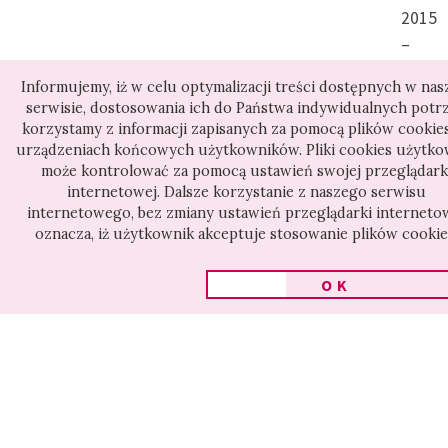
sąsiaduje ze
2015
średniowieczem. Wyjątkowo
–
MFF
trafnie dobrany bohater
Informujemy, iż w celu optymalizacji treści dostępnych w na
Hong
serwisie, dostosowania ich do Państwa indywidualnych potr
musi skonfrontować swoje
Kong
korzystamy z informacji zapisanych za pomocą plików cookie
młodzieńcze ideały z
urządzeniach końcowych użytkowników. Pliki cookies użytko
może kontrolować za pomocą ustawień swojej przeglądark
realiami świata. Dostawszy
internetowej. Dalsze korzystanie z naszego serwisu
sekcja:
internetowego, bez zmiany ustawień przeglądarki interneto
się na uniwersytet (co dla
oznacza, iż użytkownik akceptuje stosowanie plików cookie
Czło
całej rodziny wiąże się z
w
OK
wyrzeczeniami), stara się na
kinie
różne spoosoby odnaleźć w
prawdziwym świecie, a to
ciągnie za sobą gorzkie
rozczarowania. Widząc
Inne filmy z sekcji