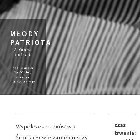
MŁODY
PATRIOTA
A Young
Patriot
reż. Haibin
Du/Chiny,
Francja,
2015/106 min
czas
Współczesne Państwo
trwania:
Środka zawieszone między