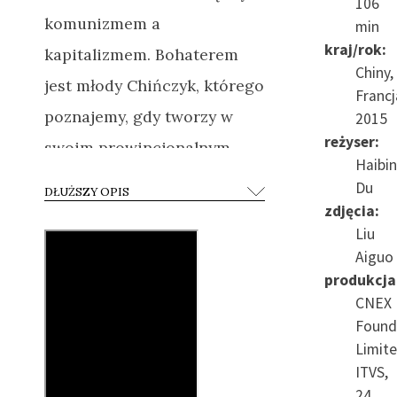
106
komunizmem a
min
kraj/rok:
kapitalizmem. Bohaterem
Chiny,
jest młody Chińczyk, którego
Francj
poznajemy, gdy tworzy w
2015
reżyser:
swoim prowincjonalnym
Haibi
mieście jednoosobową
Du
DŁUŻSZY OPIS
grupę rekonstrukcyjną,
zdjęcia:
Liu
odtwarzając marsze z
Aiguo
dziejów chińskiego ruchu
produkcja
komunistycznego.
Jest
CNEX
Found
zafascynowany mariażem
Limite
nacjonalizmu z
ITVS,
komunizmem – Partia i
24