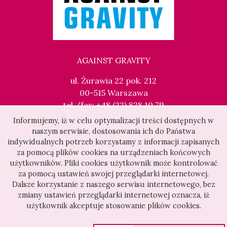
AGAINST GRAVITY
ul. Żurawia 22 pok. 212
00-515 Warszawa
tel./fax: +48 (22) 828 10 79
kontakt@againstgravity.pl
Informujemy, iż w celu optymalizacji treści dostępnych w
naszym serwisie, dostosowania ich do Państwa
indywidualnych potrzeb korzystamy z informacji zapisanych
za pomocą plików cookies na urządzeniach końcowych
użytkowników. Pliki cookies użytkownik może kontrolować
za pomocą ustawień swojej przeglądarki internetowej.
Dalsze korzystanie z naszego serwisu internetowego, bez
zmiany ustawień przeglądarki internetowej oznacza, iż
użytkownik akceptuje stosowanie plików cookies.