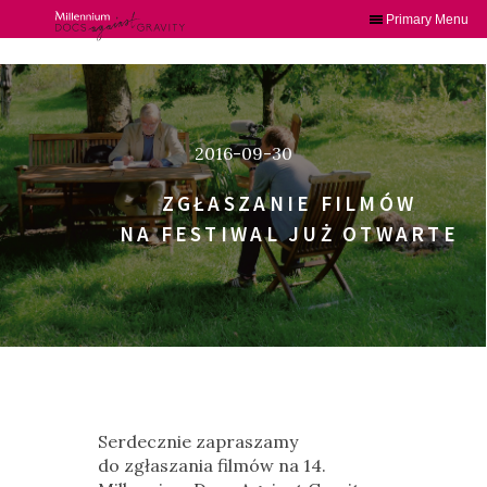
Primary Menu
Skip
to
content
2016-09-30
ZGŁASZANIE FILMÓW
NA FESTIWAL JUŻ OTWARTE
Serdecznie zapraszamy
do zgłaszania filmów na 14.