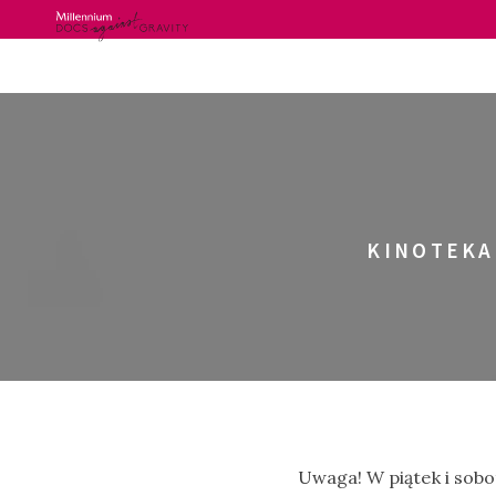
Skip
to
content
KINOTEKA 
Uwaga! W piątek i sobot