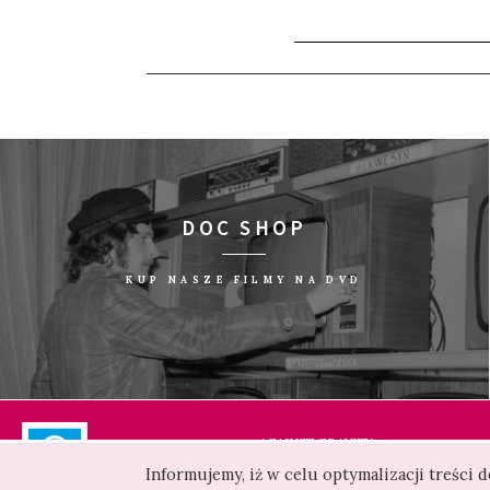
DOC SHOP
KUP NASZE FILMY NA DVD
AGAINST GRAVITY
Informujemy, iż w celu optymalizacji treści
ul. Żurawia 22 pok. 212