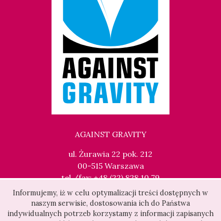
AGAINST GRAVITY
ul. Żurawia 22 pok. 212
00-515 Warszawa
tel./fax: +48 (22) 828 10 79
kontakt@againstgravity.pl
Informujemy, iż w celu optymalizacji treści dostępnych w
naszym serwisie, dostosowania ich do Państwa
indywidualnych potrzeb korzystamy z informacji zapisanych