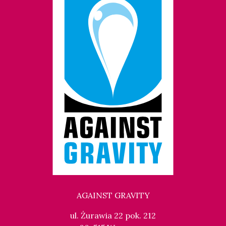
AGAINST GRAVITY
ul. Żurawia 22 pok. 212