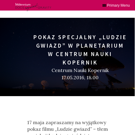
Primary Menu
Skip
to
content
POKAZ SPECJALNY „LUDZIE
GWIAZD” W PLANETARIUM
W CENTRUM NAUKI
KOPERNIK
Centrum Nauki Kopernik
17.05.2016, 18.00
17 maja zapraszamy na wyjątkowy
pokaz filmu „Ludzie gwiazd” – tłem