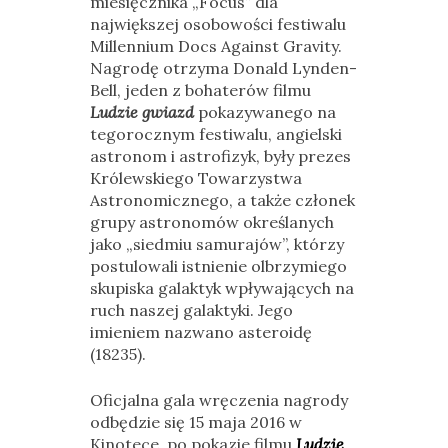
miesięcznika „Focus” dla
największej osobowości festiwalu
Millennium Docs Against Gravity.
Nagrodę otrzyma Donald Lynden-
Bell, jeden z bohaterów filmu
Ludzie gwiazd
pokazywanego na
tegorocznym festiwalu, angielski
astronom i astrofizyk, były prezes
Królewskiego Towarzystwa
Astronomicznego, a także członek
grupy astronomów określanych
jako „siedmiu samurajów”, którzy
postulowali istnienie olbrzymiego
skupiska galaktyk wpływających na
ruch naszej galaktyki. Jego
imieniem nazwano asteroidę
(18235).
Oficjalna gala wręczenia nagrody
odbędzie się 15 maja 2016 w
Kinotece, po pokazie filmu
Ludzie