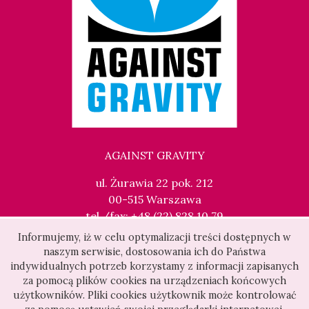
AGAINST GRAVITY
ul. Żurawia 22 pok. 212
00-515 Warszawa
tel./fax: +48 (22) 828 10 79
kontakt@againstgravity.pl
Informujemy, iż w celu optymalizacji treści dostępnych w
naszym serwisie, dostosowania ich do Państwa
indywidualnych potrzeb korzystamy z informacji zapisanych
za pomocą plików cookies na urządzeniach końcowych
użytkowników. Pliki cookies użytkownik może kontrolować