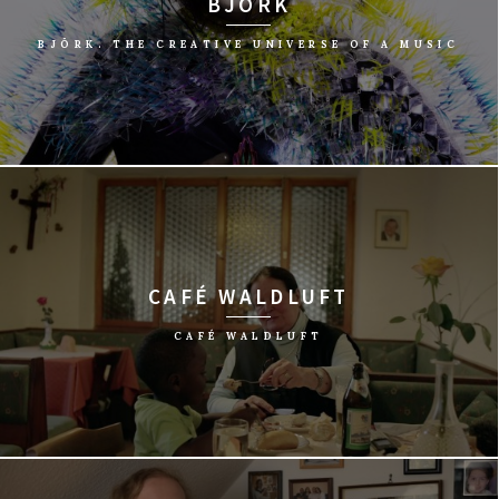
BJÖRK
BJÖRK. THE CREATIVE UNIVERSE OF A MUSIC
reż. Hannes Rossacher, Tita Von Hardenberg/Niemcy, 2015/52 min
CAFÉ WALDLUFT
CAFÉ WALDLUFT
reż. Matthias Kosmehl/Niemcy, 2015/79 min