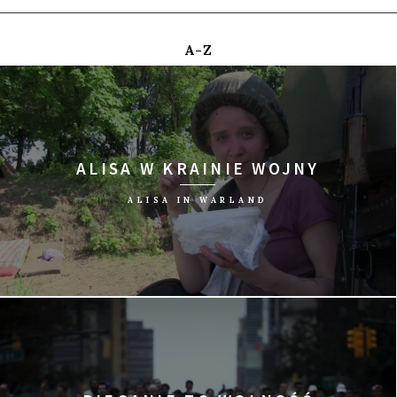
A-Z
ALISA W KRAINIE WOJNY
ALISA IN WARLAND
reż. Alisa Kowalenko, Liubow Durakowa/Polska, 2015/74 min