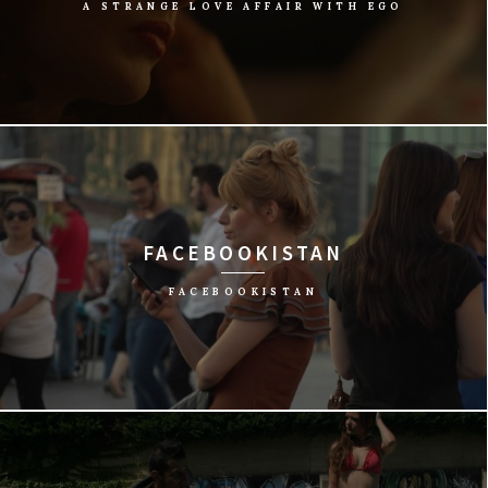
A STRANGE LOVE AFFAIR WITH EGO
reż. Ester Gould/Holandia, 2015/93 min
FACEBOOKISTAN
FACEBOOKISTAN
reż. Jakob Gottschau/Dania, 2015/59 min