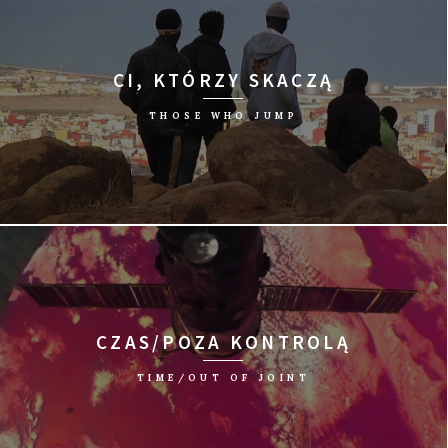
CI, KTÓRZY SKACZĄ
THOSE WHO JUMP
reż. Moritz Siebert, Estephan Wagner, Abou Bakar Sidibé/Dania,
2016/79 min
CZAS/POZA KONTROLĄ
TIME/OUT OF JOINT