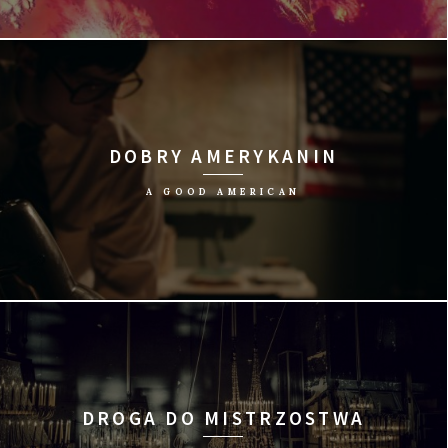
reż. Caspar Stracke/USA, Niemcy, 2015/85 min
DOBRY AMERYKANIN
A GOOD AMERICAN
reż. Friedrich Moser/Austria, 2015/101 min
DROGA DO MISTRZOSTWA