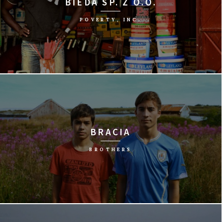
BIEDA SP. Z O.O.
POVERTY, INC.
reż. Michael Matheson Miller/USA, 2014/91 min
BRACIA
BROTHERS
reż. Aslaug Holm/Norwegia, 2015/102 min