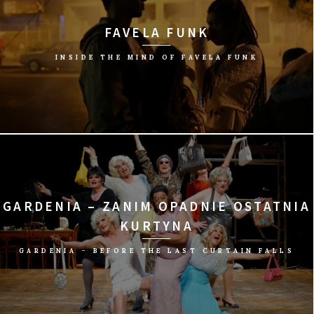
FAVELA FUNK
INSIDE THE MIND OF FAVELA FUNK
reż. Fleur Beemster, Elise Roodenburg/Holandia, 2015/68 min
GARDENIA – ZANIM OPADNIE OSTATNIA
KURTYNA
GARDENIA – BEFORE THE LAST CURTAIN FALLS