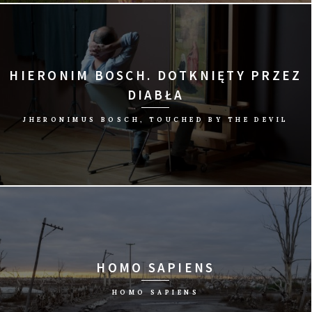
reż. Kurt Langbein/Austria, 2015/91 min
HIERONIM BOSCH. DOTKNIĘTY PRZEZ
DIABŁA
JHERONIMUS BOSCH, TOUCHED BY THE DEVIL
reż. Pieter van Huystee/Holandia, 2015/86 min
HOMO SAPIENS
HOMO SAPIENS