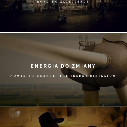
ROAD TO EXCELLENCE
reż. Bartosz Konopka/Polska, 2016/52 min
ENERGIA DO ZMIANY
POWER TO CHANGE. THE ENERGY REBELLION
reż. Carl-A. Fechner/Niemcy, 2016/90 min