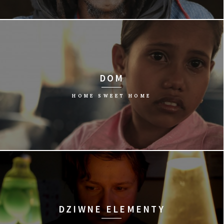
reż. Yann Arthus-Bertrand/Francja, 2015/191 min
DOM
HOME SWEET HOME
reż. Katrine Philp/Dania, 2015/27 min
DZIWNE ELEMENTY