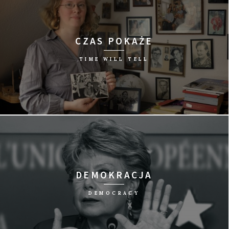
CZAS POKAŻE
TIME WILL TELL
reż. Andreas Voigt/Niemcy, 2015/95 min
DEMOKRACJA
DEMOCRACY