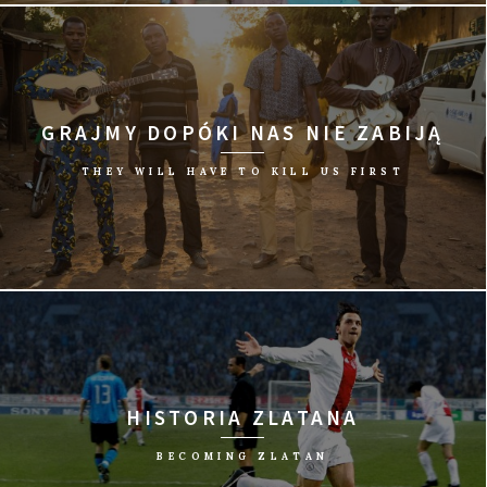
reż. Thomas Wallner/Niemcy, Belgia, 2014/88 min
GRAJMY DOPÓKI NAS NIE ZABIJĄ
THEY WILL HAVE TO KILL US FIRST
reż. Johanna Schwartz/Wielka Brytania, 2015/101 min
HISTORIA ZLATANA
BECOMING ZLATAN