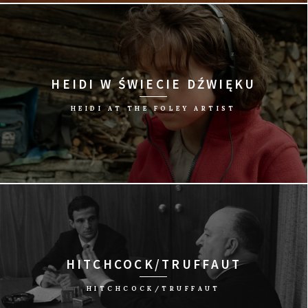
reż. Louie Psihoyos/USA, 2015/95 min
HEIDI W ŚWIECIE DŹWIĘKU
HEIDI AT THE FOLEY ARTIST
reż. Christian Frei/Szwajcaria, 2016/14 min
HITCHCOCK/TRUFFAUT
HITCHCOCK/TRUFFAUT