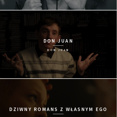
reż. David Bernet/Niemcy, Francja, 2015/101 min
DON JUAN
DON JUAN
reż. Jerzy Śladkowski/Szwecja, Finlandia, 2015/92 min
DZIWNY ROMANS Z WŁASNYM EGO