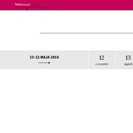
Skip
to
content
12
13
13-22 MAJA 2016
czwartek
piątek