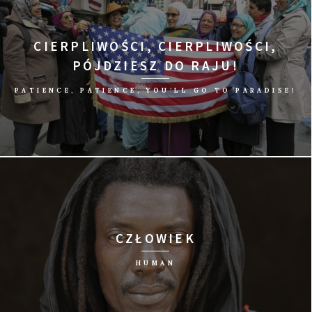
CIERPLIWOŚCI, CIERPLIWOŚCI,
PÓJDZIESZ DO RAJU!
PATIENCE, PATIENCE, YOU’LL GO TO PARADISE!
reż. Hadja Lahbib/Belgia, Francja, 2015/87 min
CZŁOWIEK
HUMAN