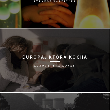
STRANGE PARTICLES
reż. Denis Klebleew/Rosja, 2015/51 min
EUROPA, KTÓRA KOCHA
EUROPE, SHE LOVES
reż. Jan Gassman/Szwajcaria, Niemcy, 2015/99 min