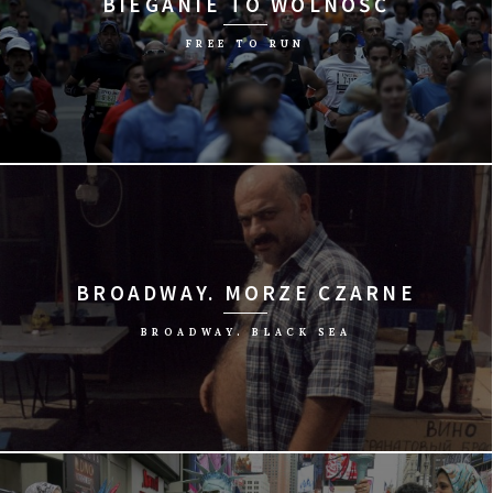
BIEGANIE TO WOLNOŚĆ
FREE TO RUN
reż. Pierre Morath/Francja, Szwajcaria, Belgia, 2015/99 min
BROADWAY. MORZE CZARNE
BROADWAY. BLACK SEA
reż. Witalij Manski/Czechy, Niemcy, Rosja, 2002/78 min