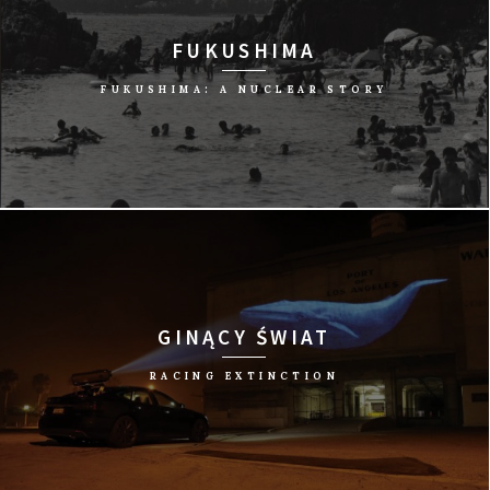
FUKUSHIMA
FUKUSHIMA: A NUCLEAR STORY
reż. Matteo Gagliardi/Włochy, 2015/83 min
GINĄCY ŚWIAT
RACING EXTINCTION