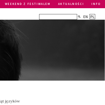
WEEKEND Z FESTIWALEM
AKTUALNOŚCI
INFO
EN
PL
siąt języków