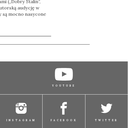
mi („Dobry Stalin”,
autorską audycję w
ry są mocno nasycone
YOUTUBE
INSTAGRAM
FACEBOOK
TWITTER