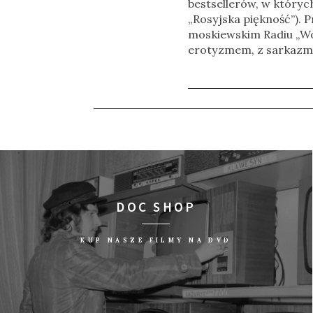
bestsellerów, w których 
„Rosyjska piękność”). 
moskiewskim Radiu „Wo
erotyzmem, z sarkazmem
DOC SHOP
KUP NASZE FILMY NA DVD