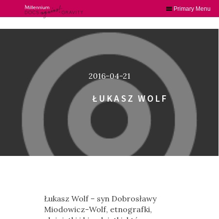
Primary Menu
Skip
to
content
2016-04-21
ŁUKASZ WOLF
Łukasz Wolf – syn Dobrosławy
Miodowicz-Wolf, etnografki,