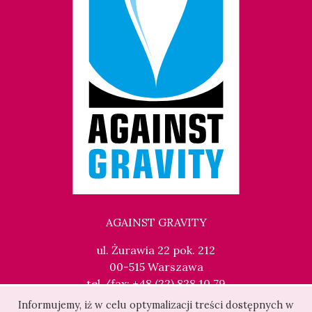
AGAINST GRAVITY
ul. Żurawia 22 pok. 212
00-515 Warszawa
tel./fax: +48 (22) 828 10 79
kontakt@againstgravity.pl
Informujemy, iż w celu optymalizacji treści dostępnych w