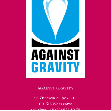
AGAINST GRAVITY
ul. Żurawia 22 pok. 212
00-515 Warszawa
tel./fax: +48 (22) 828 10 79