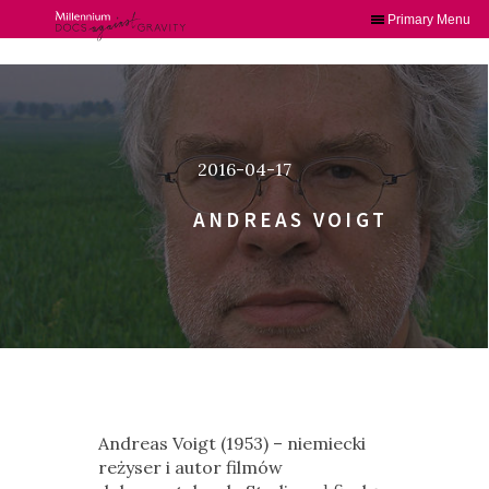
Primary Menu
Skip
to
content
2016-04-17
ANDREAS VOIGT
Andreas Voigt (1953) – niemiecki
reżyser i autor filmów