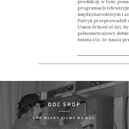
produkcji, w tym: pona
programach telewizyjn
międzynarodowym i zost
Patryk przeprowadził 
Union School of Art, b
pełnometrażowy debiut 
świata i to, że nasza p
DOC SHOP
KUP NASZE FILMY NA DVD