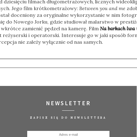
d dziesięciu filmach długometrażowych, licznych wideokli
ych. Jego film krótkometrażowy:
Between you and me
zdob
ał doceniony za oryginalne wykorzystanie w nim fotograf
się do Nowego Jorku, gdzie studiował malarstwo w presti
y wkrótce zamienić pędzel na kamerę. Film
Na barkach lwa
reżyserski i operatorski. Interesuje go w jaki sposób for
ercepcja nie zależy wyłącznie od nas samych.
NEWSLETTER
ZAPISZ SIĘ DO NEWSLETTERA