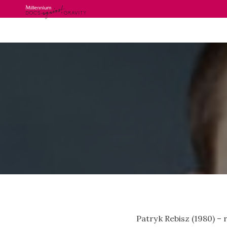
Skip
to
content
Patryk Rebisz (1980) – 