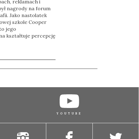
pach, reklamach i
ył nagrody na forum
ii. Jako nastolatek
żowej szkole Cooper
to jego
ma kształtuje percepcję
YOUTUBE