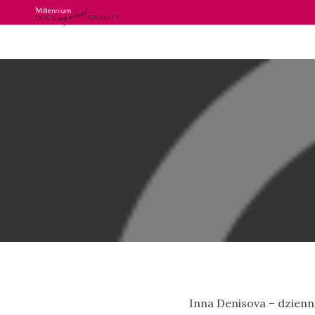
Skip
to
content
Inna Denisova – dzienn