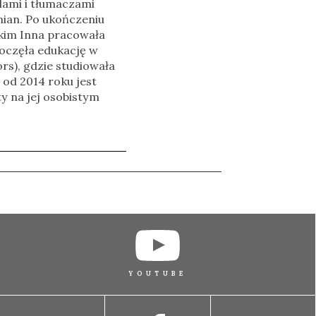
lami i tłumaczami
mian. Po ukończeniu
skim Inna pracowała
poczęła edukację w
rs), gdzie studiowała
 od 2014 roku jest
y na jej osobistym
YOUTUBE