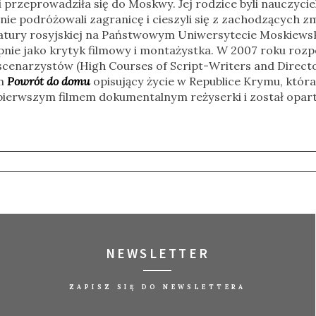
 przeprowadziła się do Moskwy. Jej rodzice byli nauczycie
nie podróżowali zagranicę i cieszyli się z zachodzących z
eratury rosyjskiej na Państwowym Uniwersytecie Moskiew
pnie jako krytyk filmowy i montażystka. W 2007 roku roz
 scenarzystów (High Courses of Script-Writers and Directo
lm
Powrót do domu
opisujący życie w Republice Krymu, która
t pierwszym filmem dokumentalnym reżyserki i został opart
NEWSLETTER
ZAPISZ SIĘ DO NEWSLETTERA