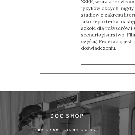
ZSRR, wraz z rodzicami
języków obcych, nigdy 
studiów z zakresu lit
jako reporterka, nastę
szkole dla reżyserów i
scenariopisarstwo. Fi
częścią Federacji, jes
doświadczeniu.
DOC SHOP
KUP NASZE FILMY NA DVD