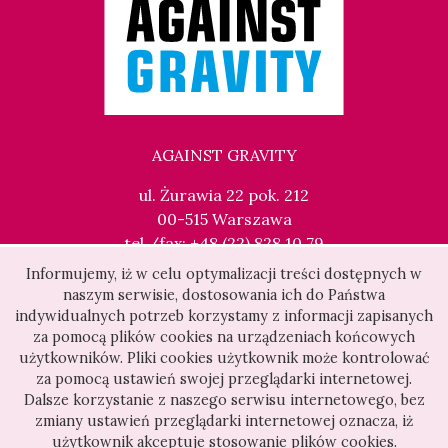
AGAINST GRAVITY
ul. Żurawia 22 pok. 212
00-515 Warszawa
tel./fax: +48 (22) 828 10 79
kontakt@againstgravity.pl
Informujemy, iż w celu optymalizacji treści dostępnych w
naszym serwisie, dostosowania ich do Państwa
indywidualnych potrzeb korzystamy z informacji zapisanych
za pomocą plików cookies na urządzeniach końcowych
użytkowników. Pliki cookies użytkownik może kontrolować
za pomocą ustawień swojej przeglądarki internetowej.
Dalsze korzystanie z naszego serwisu internetowego, bez
zmiany ustawień przeglądarki internetowej oznacza, iż
użytkownik akceptuje stosowanie plików cookies.