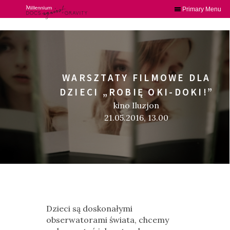
Primary Menu
Skip
to
content
WARSZTATY FILMOWE DLA
DZIECI „ROBIĘ OKI-DOKI!”
kino Iluzjon
21.05.2016, 13.00
Dzieci są doskonałymi
obserwatorami świata, chcemy