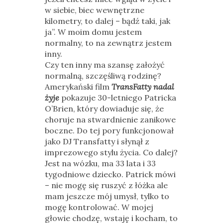
w siebie, biec wewnętrzne
kilometry, to dalej – bądź taki, jak
ja”. W moim domu jestem
normalny, to na zewnątrz jestem
inny.
Czy ten inny ma szansę założyć
normalną, szczęśliwą rodzinę?
Amerykański film
TransFatty nadal
żyje
pokazuje 30-letniego Patricka
O’Brien, który dowiaduje się, że
choruje na stwardnienie zanikowe
boczne. Do tej pory funkcjonował
jako DJ Transfatty i słynął z
imprezowego stylu życia. Co dalej?
Jest na wózku, ma 33 lata i 33
tygodniowe dziecko. Patrick mówi
– nie mogę się ruszyć z łóżka ale
mam jeszcze mój umysł, tylko to
mogę kontrolować. W mojej
głowie chodzę, wstaję i kocham, to