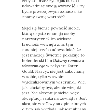
żeby iść przez życie jak burza i
udowadniać swoją wyższość. Czy
bycie przebojowym oznacza, że
znamy swoją wartość?
Skąd się bierze pewność siebie,
którą często emanują osoby
narcystyczne? Im większa
kruchość wewnętrzna, tym
mocniej trzeba udowadniać, że
jest inaczej. Świetnie pokazuje to
holenderski film
Dziwny romans z
własnym ego
w reżyserii Ester
Gould. Narcyz nie jest zakochany
w sobie, tylko w swoim
wyidealizowanym wizerunku. Wie,
jaki chciałby być, ale nie wie jaki
jest. Nie akceptuje siebie, więc
akceptacji szuka na zewnątrz. Jest
skrajnie wrażliwy na opinie innych
o tym, jak wygląda, jak jest ubrany,