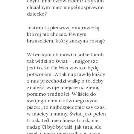
czyni mnie człowiekiem? Czy sam
chciałbym mieć niepełnosprawne
dziecko?
Jestem tą pierwszą zmarszczką,
której nie chcesz. Piwnym
brzuszkiem, który zaczyna rosnąć
W ten sposób mówi o sobie Jacob,
tak widzi go świat – „najgorsze
jest to, że dla Was zawsze będę
potworem”. A tak naprawdę każdy
z nas przechodzi walkę o to, żeby
znaleźć swoje miejsce na ziemi,
pomimo trudności. W liście do
swojego nienarodzonego syna
pisze: „to najbezpieczniejszy czas,
w macicy u mamy. Świat jest pełen
trosk. Jeśli nie chcesz trosk, nie
radzę Ci być był taki, jak tata. Ale
jeżeli chcesz mieć wgląd w życie i