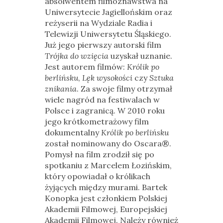
absolwentem filmoznawstwa na
Uniwersytecie Jagiellońskim oraz
reżyserii na Wydziale Radia i
Telewizji Uniwersytetu Śląskiego.
Już jego pierwszy autorski film
Trójka do wzięcia
uzyskał uznanie.
Jest autorem filmów:
Królik po
berlińsku
,
Lęk wysokości
czy
Sztuka
znikania
. Za swoje filmy otrzymał
wiele nagród na festiwalach w
Polsce i zagranicą. W 2010 roku
jego krótkometrażowy film
dokumentalny
Królik po berlińsku
został nominowany do Oscara®.
Pomysł na film zrodził się po
spotkaniu z Marcelem Łozińskim,
który opowiadał o królikach
żyjących między murami. Bartek
Konopka jest członkiem Polskiej
Akademii Filmowej, Europejskiej
Akademii Filmowej. Należy również