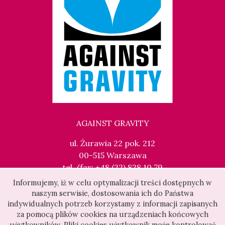
AGAINST GRAVITY
ul. Żurawia 22 pok. 212
00-515 Warszawa
tel./fax: +48 (22) 828 10 79
kontakt@againstgravity.pl
Informujemy, iż w celu optymalizacji treści dostępnych w
naszym serwisie, dostosowania ich do Państwa
indywidualnych potrzeb korzystamy z informacji zapisanych
za pomocą plików cookies na urządzeniach końcowych
użytkowników. Pliki cookies użytkownik może kontrolować