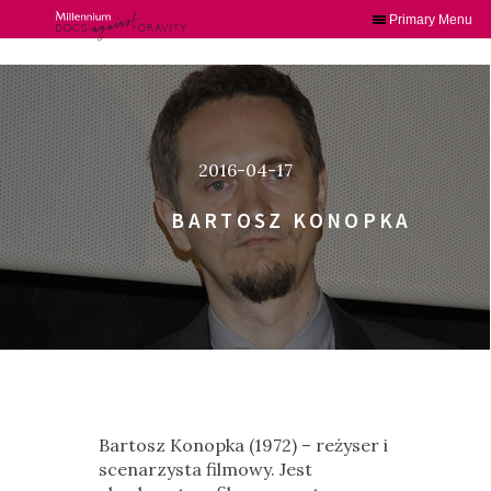
Primary Menu
Skip
to
content
2016-04-17
BARTOSZ KONOPKA
Bartosz Konopka (1972) – reżyser i
scenarzysta filmowy. Jest