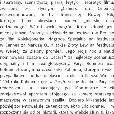
i teatralny, scenarzysta, pisarz, krytyk i teoretyk filmu,
związany ze słynnym „Cahiers du Cinéma”,
niekwestionowany mistrz francuskiej Nowej Fali,
którego filmy określano mianem „mistyki dnia
codziennego”. Wśród wielu nagród, które zdobył jest
między innymi Srebrny Niedźwiedź na festiwalu w Berlinie
za film Kolekcjonerka, Nagroda Specjalna na festiwalu
w Cannes za Markizę O., a także Złoty Lew na festiwalu
w Wenecji za Zielony promień. Jego Moja noc u Maud
nominowana została do Oscara® za najlepszy scenariusz
oryginalny i film nieanglojęzyczny. Paryż Rohmera jest
hołdem złożonym na cześć Erika Rohmera, którego reżyser
przypadkowo spotkał osobiście na ulicach Paryża. Wiosną
1994 roku Rohmer kręcił w Paryżu sceny do filmu Paryskie
rendez-vous, a spacerujący po Montmartre Misek
zarejestrował aparatem stojącego za kamerą starszego
mężczyznę w czerwonym szaliku. Dopiero kilkanaście lat
później zorientował się, że ten człowiek to Eric Rohmer. Film
rozpoczyna się od tej historii, która w efekcie służy tu jako