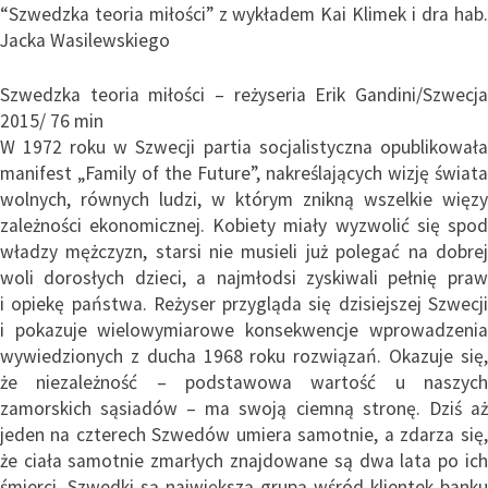
“Szwedzka teoria miłości” z wykładem Kai Klimek i dra hab.
Jacka Wasilewskiego
Szwedzka teoria miłości – reżyseria Erik Gandini/Szwecja
2015/ 76 min
W 1972 roku w Szwecji partia socjalistyczna opublikowała
manifest „Family of the Future”, nakreślających wizję świata
wolnych, równych ludzi, w którym znikną wszelkie więzy
zależności ekonomicznej. Kobiety miały wyzwolić się spod
władzy mężczyzn, starsi nie musieli już polegać na dobrej
woli dorosłych dzieci, a najmłodsi zyskiwali pełnię praw
i opiekę państwa. Reżyser przygląda się dzisiejszej Szwecji
i pokazuje wielowymiarowe konsekwencje wprowadzenia
wywiedzionych z ducha 1968 roku rozwiązań. Okazuje się,
że niezależność – podstawowa wartość u naszych
zamorskich sąsiadów – ma swoją ciemną stronę. Dziś aż
jeden na czterech Szwedów umiera samotnie, a zdarza się,
że ciała samotnie zmarłych znajdowane są dwa lata po ich
śmierci. Szwedki są największą grupą wśród klientek banku