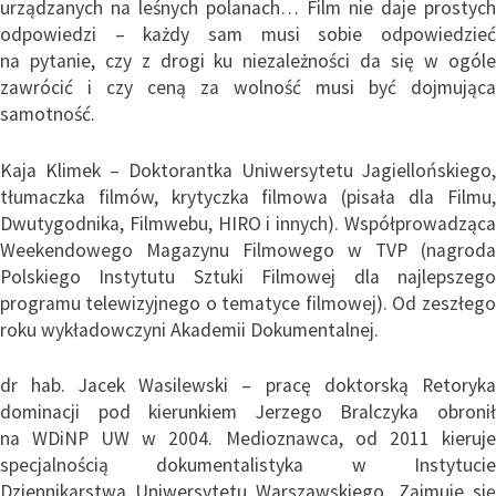
urządzanych na leśnych polanach… Film nie daje prostych
odpowiedzi – każdy sam musi sobie odpowiedzieć
na pytanie, czy z drogi ku niezależności da się w ogóle
zawrócić i czy ceną za wolność musi być dojmująca
samotność.
Kaja Klimek – Doktorantka Uniwersytetu Jagiellońskiego,
tłumaczka filmów, krytyczka filmowa (pisała dla Filmu,
Dwutygodnika, Filmwebu, HIRO i innych). Współprowadząca
Weekendowego Magazynu Filmowego w TVP (nagroda
Polskiego Instytutu Sztuki Filmowej dla najlepszego
programu telewizyjnego o tematyce filmowej). Od zeszłego
roku wykładowczyni Akademii Dokumentalnej.
dr hab. Jacek Wasilewski – pracę doktorską Retoryka
dominacji pod kierunkiem Jerzego Bralczyka obronił
na WDiNP UW w 2004. Medioznawca, od 2011 kieruje
specjalnością dokumentalistyka w Instytucie
Dziennikarstwa Uniwersytetu Warszawskiego. Zajmuje się