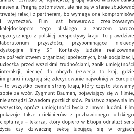
nasienia. Pragną potomstwa, ale nie są w stanie zbudować
trwałej relacji z partnerem, bo wymaga ona kompromisów
i wyrzeczeń. Film jest brawurowo zrealizowanym
kalejdoskopem tego bliskiego a zarazem bardzo
egzotycznego z polskiej perspektywy kraju. To prawdziwe
laboratorium przyszłości, przypominające niekiedy
dystopijne filmy SF. Kontakty ludzkie realizowane
za pośrednictwem organizacji społecznych, brak socjalizacji,
ucieczka przed wszelkimi trudnościami, zanik umiejętności
interakcji, niechęć do obcych (Szwecja to kraj, gdzie
imigranci integrują się zdecydowanie najwolniej w Europie)
– to wszystko ciemne strony kraju, który często stawiamy
sobie za wzór. Zygmunt Bauman, pojawiający się w filmie,
nie szczędzi Szwedom gorzkich słów. Państwo zapewnia im
wszystko, oprócz umiejętności bycia z innymi ludźmi. Film
pokazuje także uciekinierów z pozbawionego ludzkiego
ciepła raju – lekarza, który dopiero w Etiopii odnalazł sens
życia czy dziwaczną sektę lubującą się w orgiach