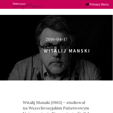
Primary Menu
Skip
to
content
2016-04-17
WITALIJ MANSKI
Witalij Manski (1963) – studiował
na Wszechrosyjskim Państwowym