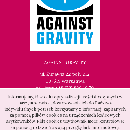
AGAINST GRAVITY
ul. Żurawia 22 pok. 212
00-515 Warszawa
tel./fax: +48 (22) 828 10 79
kontakt@againstgravity.pl
Informujemy, iż w celu optymalizacji treści dostępnych w
naszym serwisie, dostosowania ich do Państwa
indywidualnych potrzeb korzystamy z informacji zapisanych
za pomocą plików cookies na urządzeniach końcowych
użytkowników. Pliki cookies użytkownik może kontrolować
za pomocą ustawień swojej przeglądarki internetowej.