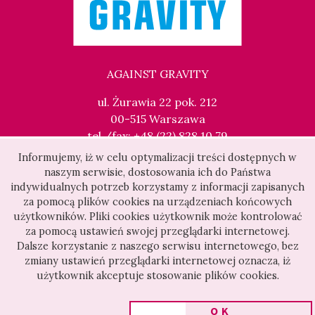
AGAINST GRAVITY
ul. Żurawia 22 pok. 212
00-515 Warszawa
tel./fax: +48 (22) 828 10 79
kontakt@againstgravity.pl
Informujemy, iż w celu optymalizacji treści dostępnych w
naszym serwisie, dostosowania ich do Państwa
indywidualnych potrzeb korzystamy z informacji zapisanych
za pomocą plików cookies na urządzeniach końcowych
użytkowników. Pliki cookies użytkownik może kontrolować
za pomocą ustawień swojej przeglądarki internetowej.
Dalsze korzystanie z naszego serwisu internetowego, bez
zmiany ustawień przeglądarki internetowej oznacza, iż
użytkownik akceptuje stosowanie plików cookies.
OK