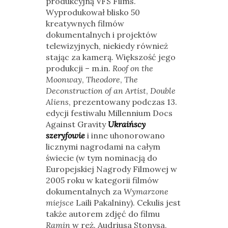
produkcyjną VFS Films.
Wyprodukował blisko 50
kreatywnych filmów
dokumentalnych i projektów
telewizyjnych, niekiedy również
stając za kamerą. Większość jego
produkcji – m.in.
Roof on the
Moonway
,
Theodore
,
The
Deconstruction of an Artist
,
Double
Aliens
, prezentowany podczas 13.
edycji festiwalu Millennium Docs
Against Gravity
Ukraińscy
szeryfowie
i inne uhonorowano
licznymi nagrodami na całym
świecie (w tym nominacją do
Europejskiej Nagrody Filmowej w
2005 roku w kategorii filmów
dokumentalnych za
Wymarzone
miejsce
Laili Pakalniny). Cekulis jest
także autorem zdjęć do filmu
Ramin
w reż. Audriusa Stonysa,