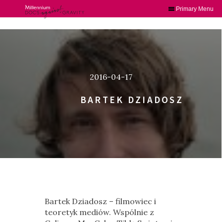
Primary Menu
Skip
to
content
2016-04-17
BARTEK DZIADOSZ
Bartek Dziadosz – filmowiec i
teoretyk mediów. Wspólnie z