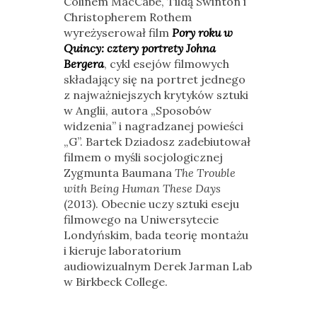
Colinem MacCabe, Tildą Swinton i
Christopherem Rothem
wyreżyserował film
Pory roku w
Quincy: cztery portrety Johna
Bergera
, cykl esejów filmowych
składający się na portret jednego
z najważniejszych krytyków sztuki
w Anglii, autora „Sposobów
widzenia” i nagradzanej powieści
„G”. Bartek Dziadosz zadebiutował
filmem o myśli socjologicznej
Zygmunta Baumana
The Trouble
with Being Human These Days
(2013). Obecnie uczy sztuki eseju
filmowego na Uniwersytecie
Londyńskim, bada teorię montażu
i kieruje laboratorium
audiowizualnym Derek Jarman Lab
w Birkbeck College.